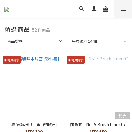
精選商品
52 件商品
商品排序
每頁顯示 24 個
會員獨享
會員獨享
售完
臘腸貓咪甲片座 [微瑕疵]
曲線神 - No15 Brush Liner 07
NT$130
NT$450