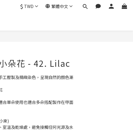
$
TWD
繁體中文
小朵花 - 42. Lilac
手工壓製及精緻染色，呈現自然的顏色漸
花
適合單朵使用也適合多朵搭配製作在甲面
0小束)
、室溫及乾燥處，避免接觸任何光源及水