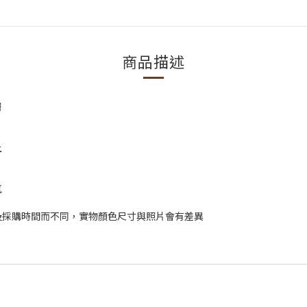
商品描述
層
上
氣
及採購時間而不同，實物顏色尺寸與照片會有差異