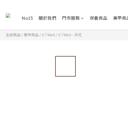
No15
關於我們
門市服務
保養商品
美甲商
全部商品
/
美甲商品
/
S♡Mint
/
S♡Mint - 朵花