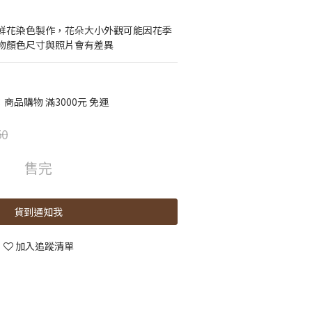
鮮花染色製作，花朵大小外觀可能因花季
物顏色尺寸與照片會有差異
品購物 滿3000元 免運
50
售完
貨到通知我
加入追蹤清單