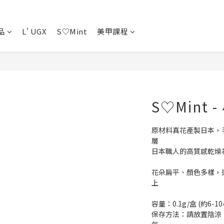
品
L' UGX
S♡Mint
美甲課程
S♡Mint - 
原材料真花產製日本，
層
日本職人的高質感乾燥
花朵扁平、顏色多樣，
上
容量：0.1g/盒 (約6-1
保存方法：請放置陰涼