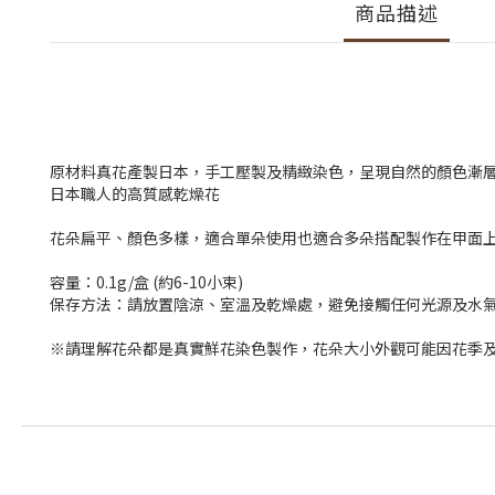
商品描述
原材料真花產製日本，手工壓製及精緻染色，呈現自然的顏色漸
日本職人的高質感乾燥花
花朵扁平、顏色多樣，適合單朵使用也適合多朵搭配製作在甲面
容量：0.1g/盒 (約6-10小束)
保存方法：請放置陰涼、室溫及乾燥處，避免接觸任何光源及水
※請理解花朵都是真實鮮花染色製作，花朵大小外觀可能因花季