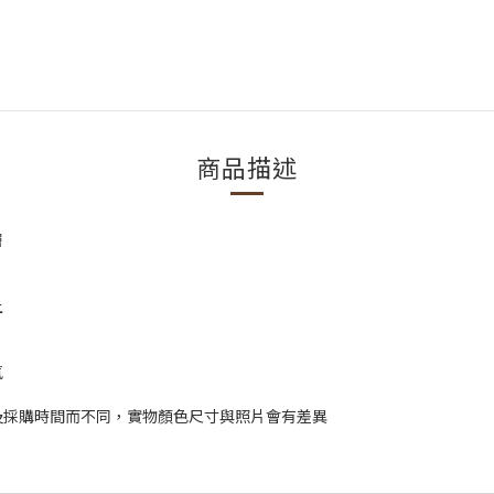
商品描述
層
上
氣
及採購時間而不同，實物顏色尺寸與照片會有差異