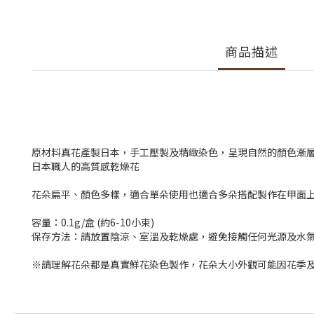
商品描述
原材料真花產製日本，手工壓製及精緻染色，呈現自然的顏色漸
日本職人的高質感乾燥花
花朵扁平、顏色多樣，適合單朵使用也適合多朵搭配製作在甲面
容量：0.1g/盒 (約6-10小束)
保存方法：請放置陰涼、室溫及乾燥處，避免接觸任何光源及水
※請理解花朵都是真實鮮花染色製作，花朵大小外觀可能因花季