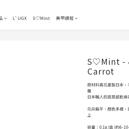
品
L' UGX
S♡Mint
美甲課程
S♡Mint -
Carrot
原材料真花產製日本，
層
日本職人的高質感乾燥
花朵扁平、顏色多樣，
上
容量：0.1g/盒 (約6-1