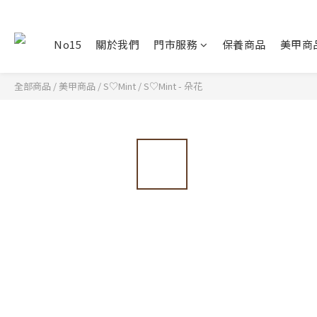
No15
關於我們
門市服務
保養商品
美甲商
全部商品
/
美甲商品
/
S♡Mint
/
S♡Mint - 朵花