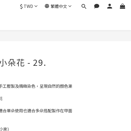
$
TWD
繁體中文
立即購買
 小朵花 - 29.
手工壓製及精緻染色，呈現自然的顏色漸
花
適合單朵使用也適合多朵搭配製作在甲面
0小束)