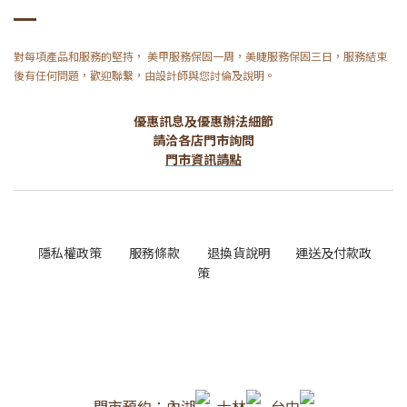
對每項產品和服務的堅持， 美甲服務保固一周，美睫服務保固三日，服務結束
後有任何問題，歡迎聯繫，由設計師與您討倫及說明。
優惠訊息及優惠辦法細節
請洽各店門市詢問
門市資訊請點
隱私權政策
服務條款
退換貨說明
運送及付款政
策
門市預約：內湖
士林
台中