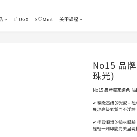
品
L' UGX
S♡Mint
美甲課程
No15 品牌
珠光)
No15 品牌獨家調色  喵
✔ 精緻高級的光感 –
展現高級氣質而不浮誇
✔ 極致順滑的塗抹體驗
輕輕一刷即能完美呈現