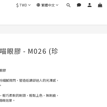
$
TWD
繁體中文
喵眼膠 - M026 (珍
眼膠 
 磁粉細膩微閃，營造低調卻迷人的光澤感，
。
 – 輕巧柔軟的刷頭，輕鬆上色，無刷痕，
精緻效果。