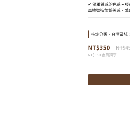
✔ 優雅質感的色系 –
單擦營造氣質美感，或
指定分類，台灣區域：商
NT$350
NT$4
NT$350
會員獨享