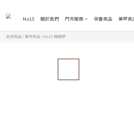
No15
關於我們
門市服務
保養商品
美甲商
全部商品
/
美甲商品
/
No15 喵眼膠