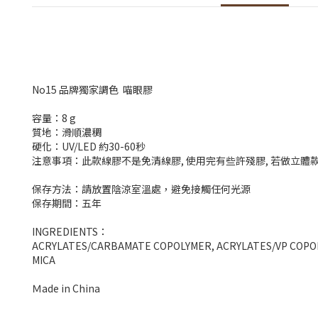
No15 品牌獨家調色 喵眼膠
容量：8
g
質地：滑順濃稠
硬化：
UV/LED
約
30-60
秒
注意事項：此款線膠不是免清線膠
,
使用完有些許殘膠
,
若做立體
保存方法：請放置陰涼室溫處，避免接觸任何光源
保存期間：五年
INGREDIENTS
：
ACRYLATES/CARBAMATE COPOLYMER, ACRYLATES/VP COPOLYMER,
MICA
Ｍ
ade in China