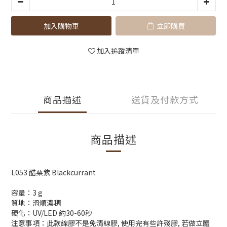
加入購物車
立即購買
加入追蹤清單
商品描述
送貨及付款方式
商品描述
L053 醋栗紫 Blackcurrant
容量：3
g
質地：滑順濃稠
硬化：
UV/LED
約
30-60
秒
注意事項：此款線膠不是免清線膠
,
使用完有些許殘膠
,
若做立體