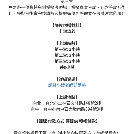
第三堂
需要帶一位模特兒到模擬考現場，模擬真實考試，包含筆試及術
科，模擬考後會完整講解及提醒每位同學需要在考試注意的項目
【課程附贈材料】
上課講義
【上課時數】
第一堂: 3
小時
第二堂: 3小時
第三堂: 3小時
共9小時
【詳細資訊】
請點小媛老師部落格
【上課地點】
台北：台北市士林區文林路
148
號
2
樓
台中：台中市南屯區大墩南路
394
號
3
樓
【課程 付款方式 僅提供 轉帳付款】
請在報名課程下單之後, 24小時內以匯款方式完成學費支付