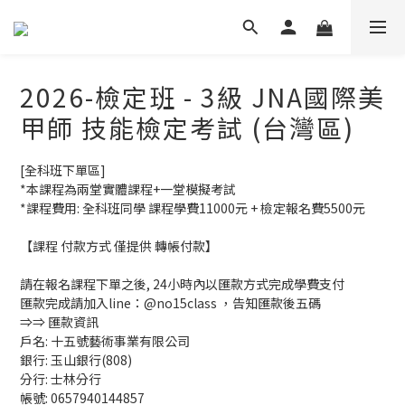
2026-檢定班 - 3級 JNA國際美
甲師 技能檢定考試 (台灣區)
[全科班下單區]
*本課程為兩堂實體課程+一堂模擬考試
*課程費用: 全科班同學 課程學費11000元 + 檢定報名費5500元
【課程 付款方式 僅提供 轉帳付款】
請在報名課程下單之後, 24小時內以匯款方式完成學費支付
匯款完成請加入line：@no15class ，告知匯款後五碼
⇒⇒ 匯款資訊
戶名: 十五號藝術事業有限公司
銀行: 玉山銀行(808) 
分行: 士林分行 
帳號: 0657940144857