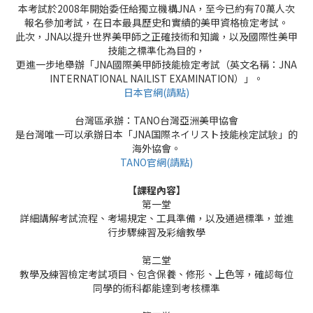
本考試於2008年開始委任給獨立機構JNA，至今已約有70萬人次
報名參加考試，在日本最具歷史和實績的美甲資格檢定考試。
此次，JNA以提升世界美甲師之正確技術和知識，以及國際性美甲
技能之標準化為目的，
更進一步地舉辦「JNA國際美甲師技能檢定考試（英文名稱：JNA
INTERNATIONAL NAILIST EXAMINATION）」。
日本官網(請點)
台灣區
承辦：TANO台灣亞洲美甲協會
是台灣唯一可以承辦日本「JNA国際ネイリスト技能検定試験」的
海外協會。
TANO官網(請點)
【課程內容】
第一堂
詳細講解考試流程、考場規定、工具準備，以及通過標準，並進
行步驟練習及彩繪教學
第二堂
教學及練習檢定考試項目、包含保養、修形、上色等，確認每位
同學的術科都能達到考核標準