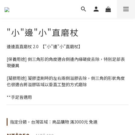
"小"邊"小"直磨杖
邊邊直直磨杖 2.0  【"小"邊"小"直磨杖】
[保養用途] 倒三角形的角度適合側邊內緣硬皮去除，特別足部表
現優異
[凝膠用途] 凝膠塗刷時的左右兩側溢膠去除，倒三角的形狀角度
也很適合將溢膠區域以垂直工整的方式磨除
**手足皆適用
指定分類，台灣區域：商品購物 滿3000元 免運