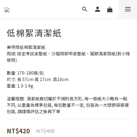
低棉絮清潔紙
美甲用低棉絮清潔紙
用途: 檢定考試桌墊紙、沙龍用卸甲桌墊紙、凝膠清潔用紙(剪小塊
使用)
數量: 170-180張/包 
尺寸: 長 57cm 寬 17cm  高10cm  
重量: 1.3-1.4g
溫馨提醒:  清潔紙裁切屬於不規則長方形, 每一張紙大小略有一點
不同, 以重量為標準包裝, 每包數量不一定, 包裝為一大塑膠袋豪邁
包裝, 請謹慎評估之後再下單
NT$420
NT$450