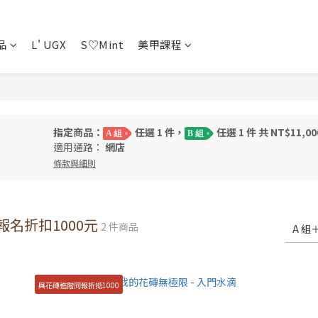
品
L' UGX
S♡Mint
美甲課程
指定商品：
任選 1 件，
任選 1 件 共 NT$11,00
A 組
B 組
適用通路：
網店
條款與細則
報名折扣1000元
2 件商品
A 組
與花磚進階同報折抵1000