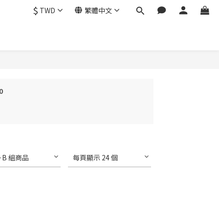
$
TWD
繁體中文
0
＋B 組商品
每頁顯示 24 個