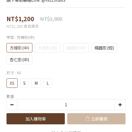
請下單前聯絡Line: @no15nail3
NT$1,200
NT$1,800
NT$1,200
會員獨享
甲型
: 方梯形(中)
方梯形(中)
方梯形(短)
橢圓形(中)
橢圓形(短)
杏仁形(中)
尺寸
: XS
XS
S
M
L
數量
加入購物車
立即購買