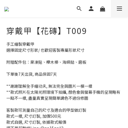
穿戴甲【花磚】T009
手工繪製穿戴甲
選擇固定尺寸形狀/ 也歡迎客製專屬形狀尺寸
附贈配件包：果凍貼、櫸木棒、海綿拋、磨板
下單後7天出貨, 商品保固7天
**謝謝理解全手繪功夫, 無法完全與圖片一模一樣
**款式照片在太陽光照環境下拍攝, 顏色會與螢幕手機的呈現略有
一點不一樣, 盡量真實呈現簡單調色不過份修圖
客製款可測量自己的尺寸及適合的甲型做訂製
款式一樣, 尺寸訂製, 加價500元
款式自選, 尺寸訂製, 依據款式報價