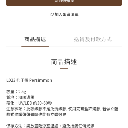
貨到通知我
加入追蹤清單
商品描述
送貨及付款方式
商品描述
L023 柿子橘 Persimmon
容量：
2.5g
質地：滑順濃稠
硬化：
UV/LED
約
30-60
秒
注意事項：此款線膠不是免清線膠
,
使用完有些許殘膠
,
若做立體
款式建議薄薄做圖也能有立體效果
保存方法：請放置陰涼室溫處，避免接觸任何光源