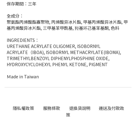
保存期間：三年
全成分：
聚氨酯丙烯酸酯寡聚物
,
丙烯酸异冰片酯
,
甲基丙烯酸异冰片酯
,
甲
基丙烯酸异冰片酯
,
三甲基苯甲酰基
,
羟基环己基苯基酮
,
色料
INGREDIENTS
：
URETHANE ACRYLATE OLIGOMER
, ISOBORNYL
ACRYLATE（
IBOA)
, ISOBORNYL METHACRYLATE(IBOMA)
,
TRIMETHYLBENZOYL DIPHENYLPHOSPHINE OXIDE,
HYDROXYCYCLOHEXYL PHENYL KETONE, PIGMENT
Ｍ
ade in Taiwan
隱私權政策
服務條款
退換貨說明
運送及付款政
策