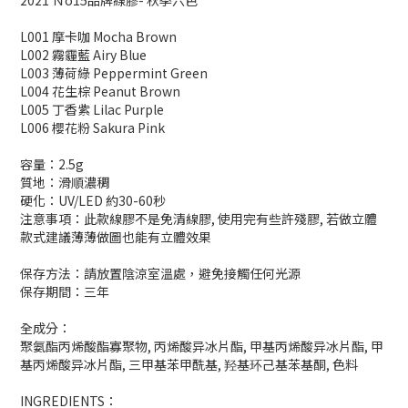
2021 Ｎo15品牌線膠- 秋季六色
L001 摩卡咖 Mocha Brown
L002 霧霾藍 Airy Blue
L003 薄荷綠 Peppermint Green
L004 花生棕 Peanut Brown
L005 丁香紫 Lilac Purple
L006 櫻花粉 Sakura Pink
容量：
2.5g
質地：滑順濃稠
硬化：
UV/LED
約
30-60
秒
注意事項：此款線膠不是免清線膠
,
使用完有些許殘膠
,
若做立體
款式建議薄薄做圖也能有立體效果
保存方法：請放置陰涼室溫處，避免接觸任何光源
保存期間：三年
全成分：
聚氨酯丙烯酸酯寡聚物
,
丙烯酸异冰片酯
,
甲基丙烯酸异冰片酯
,
甲
基丙烯酸异冰片酯
,
三甲基苯甲酰基
,
羟基环己基苯基酮
,
色料
INGREDIENTS
：