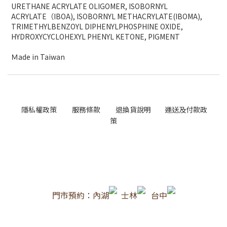
URETHANE ACRYLATE OLIGOMER
, ISOBORNYL
ACRYLATE（
IBOA)
, ISOBORNYL METHACRYLATE(IBOMA)
,
TRIMETHYLBENZOYL DIPHENYLPHOSPHINE OXIDE,
HYDROXYCYCLOHEXYL PHENYL KETONE, PIGMENT
Ｍ
ade in Taiwan
隱私權政策
服務條款
退換貨說明
運送及付款政
策
門市預約：內湖
士林
台中