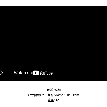
材質
鎢鋼
:
尺寸
磨頭區
直徑
長度
13mm
(
):
5mm/
重量
: 4g