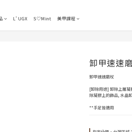
品
L' UGX
S♡Mint
美甲課程
卸甲速速
卸甲速速磨杖
[卸除用途] 卸除上層
除凝膠上的飾品, 水晶
**手足皆適用
指定分類，台灣區域：商