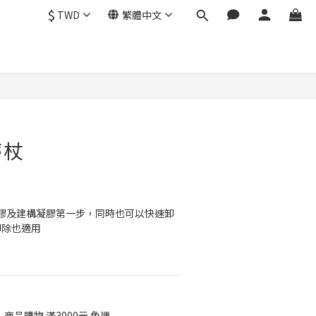
$
TWD
繁體中文
立即購買
磨杖
凝膠及建構凝膠第一步，同時也可以快速卸
卸除也適用
品購物 滿3000元 免運